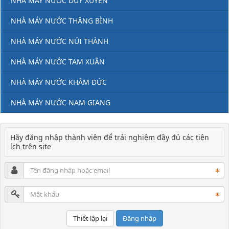
NHÀ MÁY NƯỚC DUY XUYÊN
NHÀ MÁY NƯỚC THĂNG BÌNH
NHÀ MÁY NƯỚC NÚI THÀNH
NHÀ MÁY NƯỚC TAM XUÂN
NHÀ MÁY NƯỚC KHÂM ĐỨC
NHÀ MÁY NƯỚC NAM GIANG
Hãy đăng nhập thành viên để trải nghiệm đầy đủ các tiện
ích trên site
Đăng nhập