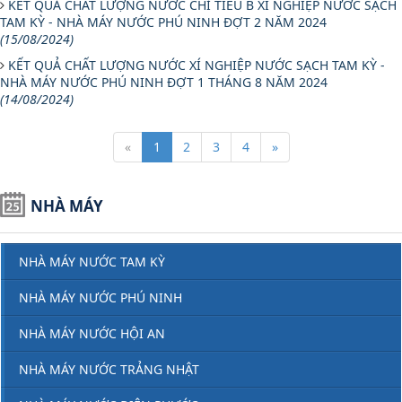
KẾT QUẢ CHẤT LƯỢNG NƯỚC CHỈ TIÊU B XÍ NGHIỆP NƯỚC SẠCH
TAM KỲ - NHÀ MÁY NƯỚC PHÚ NINH ĐỢT 2 NĂM 2024
(15/08/2024)
KẾT QUẢ CHẤT LƯỢNG NƯỚC XÍ NGHIỆP NƯỚC SẠCH TAM KỲ -
NHÀ MÁY NƯỚC PHÚ NINH ĐỢT 1 THÁNG 8 NĂM 2024
(14/08/2024)
«
1
2
3
4
»
NHÀ MÁY
NHÀ MÁY NƯỚC TAM KỲ
NHÀ MÁY NƯỚC PHÚ NINH
NHÀ MÁY NƯỚC HỘI AN
NHÀ MÁY NƯỚC TRẢNG NHẬT