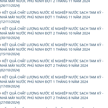
NHÀ MÁY NƯỚC PHÚ NINH ĐỢT 2 THÁNG 11 NĂM 2024
(26/11/2024)
KẾT QUẢ CHẤT LƯỢNG NƯỚC XÍ NGHIỆP NƯỚC SẠCH TAM KỲ -
NHÀ MÁY NƯỚC PHÚ NINH ĐỢT 1 THÁNG 11 NĂM 2024
(12/11/2024)
KẾT QUẢ CHẤT LƯỢNG NƯỚC XÍ NGHIỆP NƯỚC SẠCH TAM KỲ -
NHÀ MÁY NƯỚC PHÚ NINH ĐỢT 2 THÁNG 10 NĂM 2024
(30/10/2024)
KẾT QUẢ CHẤT LƯỢNG NƯỚC XÍ NGHIỆP NƯỚC SẠCH TAM KỲ -
NHÀ MÁY NƯỚC PHÚ NINH ĐỢT 1 THÁNG 10 NĂM 2024
(15/10/2024)
KẾT QUẢ CHẤT LƯỢNG NƯỚC XÍ NGHIỆP NƯỚC SẠCH TAM KỲ -
NHÀ MÁY NƯỚC PHÚ NINH ĐỢT 2 THÁNG 9 NĂM 2024
(02/10/2024)
KẾT QUẢ CHẤT LƯỢNG NƯỚC XÍ NGHIỆP NƯỚC SẠCH TAM KỲ -
NHÀ MÁY NƯỚC PHÚ NINH ĐỢT 1 THÁNG 9 NĂM 2024
(17/09/2024)
KẾT QUẢ CHẤT LƯỢNG NƯỚC XÍ NGHIỆP NƯỚC SẠCH TAM KỲ -
NHÀ MÁY NƯỚC PHÚ NINH ĐỢT 2 THÁNG 8 NĂM 2024
(27/08/2024)