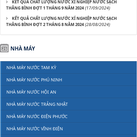
KẾT QUẢ CHẤT LƯỢNG NƯỚC XÍ NGHIỆP NƯỚC SẠCH
(17/09/2024)
THĂNG BÌNH ĐỢT 1 THÁNG 9 NĂM 2024
KẾT QUẢ CHẤT LƯỢNG NƯỚC XÍ NGHIỆP NƯỚC SẠCH
(28/08/2024)
THĂNG BÌNH ĐỢT 2 THÁNG 8 NĂM 2024
NHÀ MÁY
NHÀ MÁY NƯỚC TAM KỲ
NHÀ MÁY NƯỚC PHÚ NINH
NHÀ MÁY NƯỚC HỘI AN
NHÀ MÁY NƯỚC TRẢNG NHẬT
NHÀ MÁY NƯỚC ĐIỆN PHƯỚC
NHÀ MÁY NƯỚC VĨNH ĐIỆN