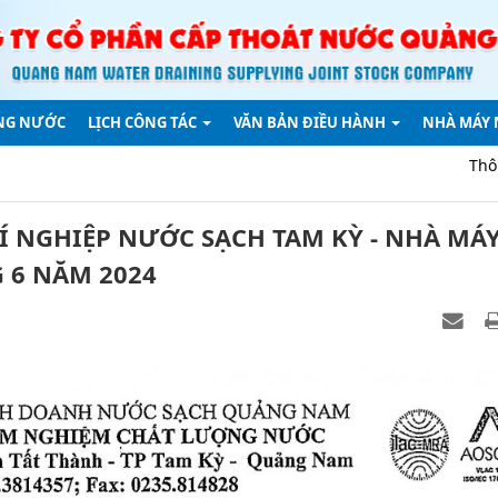
NG NƯỚC
LỊCH CÔNG TÁC
VĂN BẢN ĐIỀU HÀNH
NHÀ MÁY
Thông báo về việc 
 NGHIỆP NƯỚC SẠCH TAM KỲ - NHÀ MÁ
 6 NĂM 2024