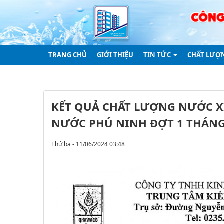
TRANG CHỦ
GIỚI THIỆU
TIN TỨC
CHẤT LƯỢ
KẾT QUẢ CHẤT LƯỢNG NƯỚC XÍ
NƯỚC PHÚ NINH ĐỢT 1 THÁNG
Thứ ba - 11/06/2024 03:48