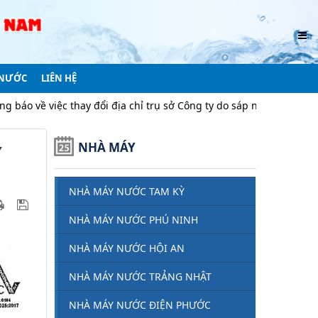
 NƯỚC
LIÊN HỆ
thay đổi địa chỉ trụ sở Công ty do sáp nhập địa giới hành chính
NHÀ MÁY
Y
NHÀ MÁY NƯỚC TAM KỲ
NHÀ MÁY NƯỚC PHÚ NINH
NHÀ MÁY NƯỚC HỘI AN
NHÀ MÁY NƯỚC TRẢNG NHẬT
NHÀ MÁY NƯỚC ĐIỆN PHƯỚC