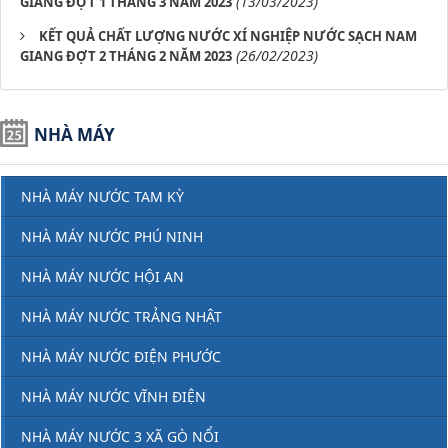
(13/03/2023)
GIANG ĐỢT 1 THÁNG 3 NĂM 2023
KẾT QUẢ CHẤT LƯỢNG NƯỚC XÍ NGHIỆP NƯỚC SẠCH NAM
(26/02/2023)
GIANG ĐỢT 2 THÁNG 2 NĂM 2023
NHÀ MÁY
NHÀ MÁY NƯỚC TAM KỲ
NHÀ MÁY NƯỚC PHÚ NINH
NHÀ MÁY NƯỚC HỘI AN
NHÀ MÁY NƯỚC TRẢNG NHẬT
NHÀ MÁY NƯỚC ĐIỆN PHƯỚC
NHÀ MÁY NƯỚC VĨNH ĐIỆN
NHÀ MÁY NƯỚC 3 XÃ GÒ NỔI