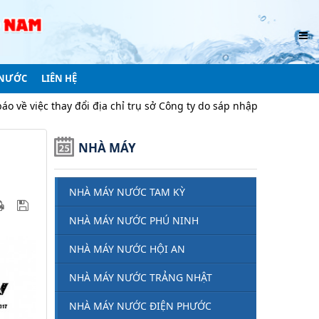
 NƯỚC
LIÊN HỆ
y đổi địa chỉ trụ sở Công ty do sáp nhập địa giới hành chính
NHÀ MÁY
NHÀ MÁY NƯỚC TAM KỲ
NHÀ MÁY NƯỚC PHÚ NINH
NHÀ MÁY NƯỚC HỘI AN
NHÀ MÁY NƯỚC TRẢNG NHẬT
NHÀ MÁY NƯỚC ĐIỆN PHƯỚC