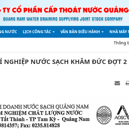
NG NƯỚC
LỊCH CÔNG TÁC
VĂN BẢN ĐIỀU HÀNH
NHÀ MÁY
Thông báo về việc tha
Í NGHIỆP NƯỚC SẠCH KHÂM ĐỨC ĐỢT 2