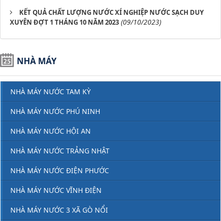
KẾT QUẢ CHẤT LƯỢNG NƯỚC XÍ NGHIỆP NƯỚC SẠCH DUY
(09/10/2023)
XUYÊN ĐỢT 1 THÁNG 10 NĂM 2023
NHÀ MÁY
NHÀ MÁY NƯỚC TAM KỲ
NHÀ MÁY NƯỚC PHÚ NINH
NHÀ MÁY NƯỚC HỘI AN
NHÀ MÁY NƯỚC TRẢNG NHẬT
NHÀ MÁY NƯỚC ĐIỆN PHƯỚC
NHÀ MÁY NƯỚC VĨNH ĐIỆN
NHÀ MÁY NƯỚC 3 XÃ GÒ NỔI