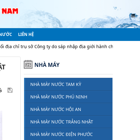
 NƯỚC
LIÊN HỆ
o sáp nhập địa giới hành chính
Thông báo v/v điều chỉnh g
NHÀ MÁY
ẬT
NHÀ MÁY NƯỚC TAM KỲ
NHÀ MÁY NƯỚC PHÚ NINH
NHÀ MÁY NƯỚC HỘI AN
NHÀ MÁY NƯỚC TRẢNG NHẬT
NHÀ MÁY NƯỚC ĐIỆN PHƯỚC