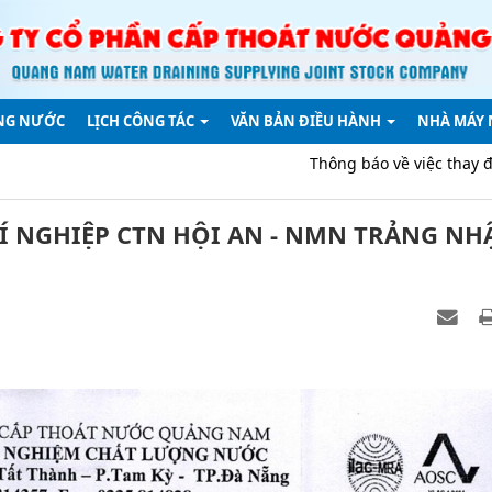
NG NƯỚC
LỊCH CÔNG TÁC
VĂN BẢN ĐIỀU HÀNH
NHÀ MÁY
Thông báo về việc thay đổi địa chỉ trụ sở Công ty d
Í NGHIỆP CTN HỘI AN - NMN TRẢNG NH