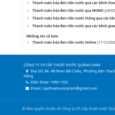
Thanh toán hóa đơn tiền nước qua các kênh th
(28/02
Thanh toán hóa đơn tiền nước qua MOMO
Thanh toán hóa đơn tiền nước thông qua các kênh 
Thanh toán hóa đơn tiền nước qua các kênh gia
Những tin cũ hơn
(11/12/202
Thanh toán hóa đơn tiền nước Online
CÔNG TY CP CẤP THOÁT NƯỚC QUẢNG NAM
Địa chỉ:
86 -88 Phan Bội Châu, Phường Bàn Thạch
Nẵng
Điện thoại:
1900 1552
Email:
capthoatnuocqnam@gmail.com
© Bản quyền thuộc về
Công ty CP Cấp thoát nước Q