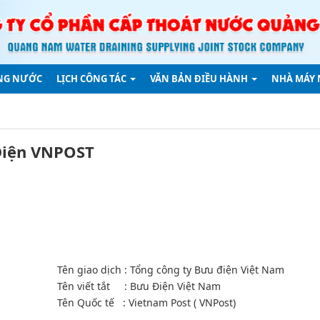
NG NƯỚC
LỊCH CÔNG TÁC
VĂN BẢN ĐIỀU HÀNH
NHÀ MÁY
 Điện VNPOST
Tên giao dịch : Tổng công ty Bưu điện Việt Nam
Tên viết tắt : Bưu Điện Việt Nam
Tên Quốc tế : Vietnam Post ( VNPost)